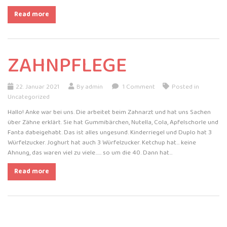
Read more
ZAHNPFLEGE
22. Januar 2021
By admin
1 Comment
Posted in
Uncategorized
Hallo! Anke war bei uns. Die arbeitet beim Zahnarzt und hat uns Sachen
über Zähne erklärt. Sie hat Gummibärchen, Nutella, Cola, Apfelschorle und
Fanta dabeigehabt. Das ist alles ungesund. Kinderriegel und Duplo hat 3
Würfelzucker. Joghurt hat auch 3 Würfelzucker. Ketchup hat… keine
Ahnung, das waren viel zu viele…… so um die 40. Dann hat…
Read more